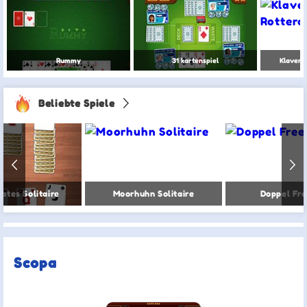
Rummy
31 kartenspiel
Klaverj
Beliebte Spiele
ates Solitaire
Moorhuhn Solitaire
Doppel Fre
Scopa