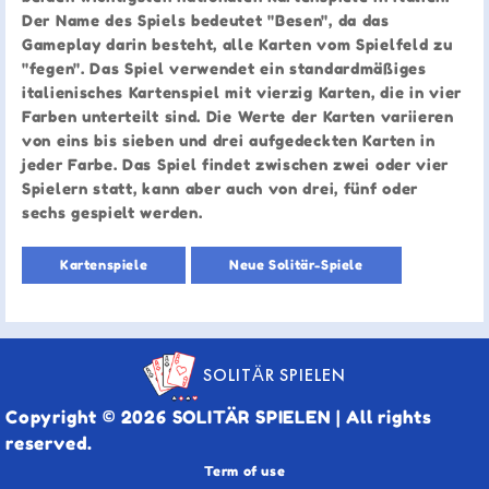
Der Name des Spiels bedeutet "Besen", da das
Gameplay darin besteht, alle Karten vom Spielfeld zu
"fegen". Das Spiel verwendet ein standardmäßiges
italienisches Kartenspiel mit vierzig Karten, die in vier
Farben unterteilt sind. Die Werte der Karten variieren
von eins bis sieben und drei aufgedeckten Karten in
jeder Farbe. Das Spiel findet zwischen zwei oder vier
Spielern statt, kann aber auch von drei, fünf oder
sechs gespielt werden.
Kartenspiele
Neue Solitär-Spiele
SOLITÄR SPIELEN
Copyright © 2026 SOLITÄR SPIELEN | All rights
reserved.
Term of use