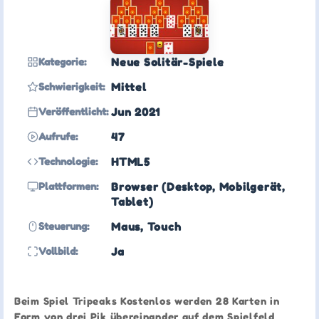
Kategorie:
Neue Solitär-Spiele
Schwierigkeit:
Mittel
Veröffentlicht:
Jun 2021
Aufrufe:
47
Technologie:
HTML5
Plattformen:
Browser (Desktop, Mobilgerät,
Tablet)
Steuerung:
Maus, Touch
Vollbild:
Ja
Beim Spiel Tripeaks Kostenlos werden 28 Karten in
Form von drei Pik übereinander auf dem Spielfeld