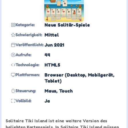
Kategorie:
Neue Solitär-Spiele
Schwierigkeit:
Mittel
Veröffentlicht:
Jun 2021
Aufrufe:
44
Technologie:
HTML5
Plattformen:
Browser (Desktop, Mobilgerät,
Tablet)
Steuerung:
Maus, Touch
Vollbild:
Ja
Solitaire Tiki Island ist eine weitere Version des
beliebten Kartenspiels. In Solitaire Tiki Island müssen