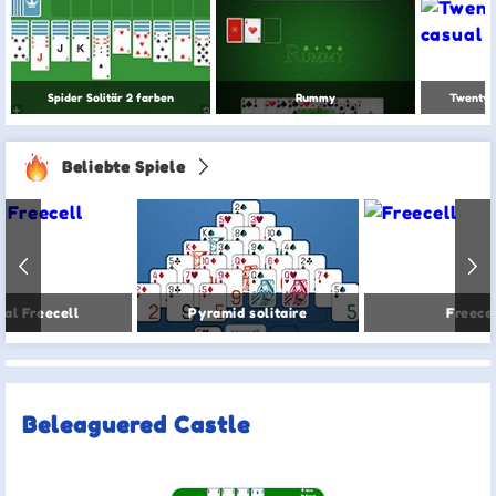
Spider Solitär 2 farben
Rummy
Twenty48
Beliebte Spiele
nal Freecell
Pyramid solitaire
Freece
Beleaguered Castle