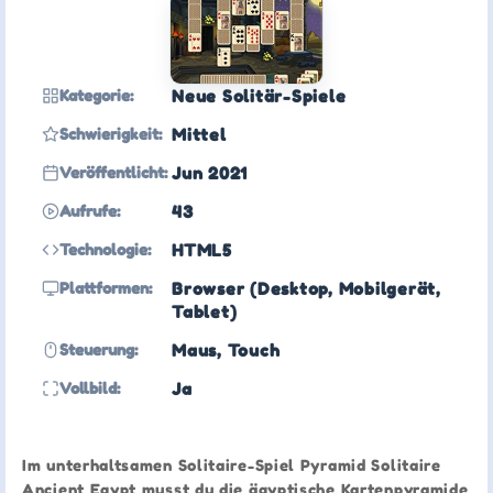
Kategorie:
Neue Solitär-Spiele
Schwierigkeit:
Mittel
Veröffentlicht:
Jun 2021
Aufrufe:
43
Technologie:
HTML5
Plattformen:
Browser (Desktop, Mobilgerät,
Tablet)
Steuerung:
Maus, Touch
Vollbild:
Ja
Im unterhaltsamen Solitaire-Spiel Pyramid Solitaire
Ancient Egypt musst du die ägyptische Kartenpyramide