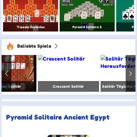
Tripeaks Kostenlos
Pyramid Solitaire 2
Pyr
Beliebte Spiele
rien Solitär
Crescent Solitär
Pyramid Solitaire Ancient Egypt