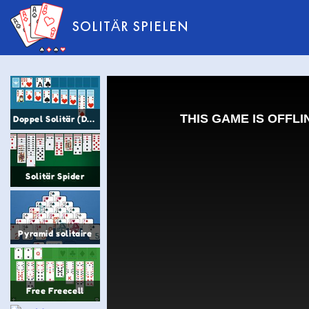
SOLITÄR SPIELEN
Doppel Solitär (Double Klondike)
Solitär Spider
Pyramid solitaire
Free Freecell