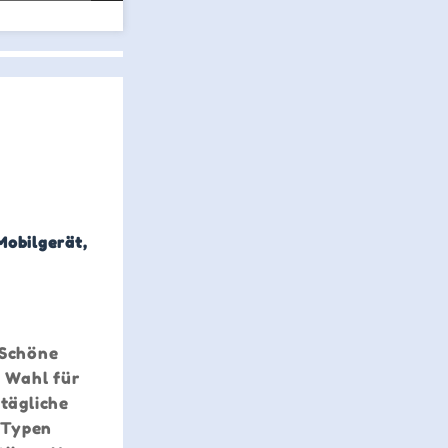
Mobilgerät,
 Schöne
n Wahl für
tägliche
-Typen