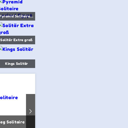
Pyramid Solitaire Ancient Egypt
Solitär Extra groß
Kings Solitär
eg Solitaire
Triangle Solitaire
Spider So