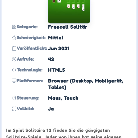
Kategorie:
Freecell Solitär
Schwierigkeit:
Mittel
Veröffentlicht:
Jun 2021
Aufrufe:
42
Technologie:
HTML5
Plattformen:
Browser (Desktop, Mobilgerät,
Tablet)
Steuerung:
Maus, Touch
Vollbild:
Ja
Im Spiel Solitaire 12 finden Sie die gängigsten
Solitaire-Spiele. Jeder von ihnen hat seine eigenen