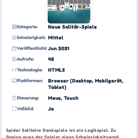
Kategorie:
Neue Solitär-Spiele
Schwierigkeit:
Mittel
Veröffentlicht:
Jun 2021
Aufrufe:
48
Technologie:
HTML5
Plattformen:
Browser (Desktop, Mobilgerät,
Tablet)
Steuerung:
Maus, Touch
Vollbild:
Ja
Spider Solitaire Denkspiele ist ein Logikspiel. Zu
Beginn muss der Spieler einen Schwierigkeitsgrad