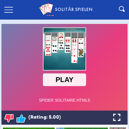
SOLITÄR SPIELEN
(Rating: 5.00)