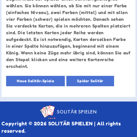
wählen. Sie können wählen, ob Sie mit nur einer Farbe
(einfaches Niveau), zwei Farben (mittel) und mit allen
vier Farben (schwer) spielen möchten. Danach sehen
Sie verdeckte Karten, die in mehreren Spalten platziert
sind. Die letzten Karten jeder Reihe werden
aufgedeckt. Es ist notwendig, Karten derselben Farbe
in einer Spalte hinzuzufügen, beginnend mit einem
König. Wenn keine Züge mehr übrig sind, können Sie auf
den Stapel klicken und eine weitere Kartenreihe
erscheint.
Neue Solitär-Spiele
Spider Solitär
SOLITÄR SPIELEN
Copyright © 2026 SOLITÄR SPIELEN | All rights
reserved.