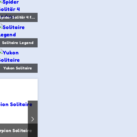
Spider Solitär 4 farben
Solitaire Legend
Yukon Solitaire
rpion Solitaire
Klondike Green
Free Pyram