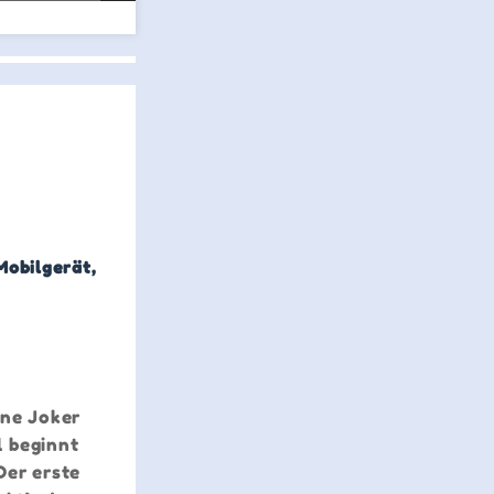
Mobilgerät,
hne Joker
l beginnt
Der erste