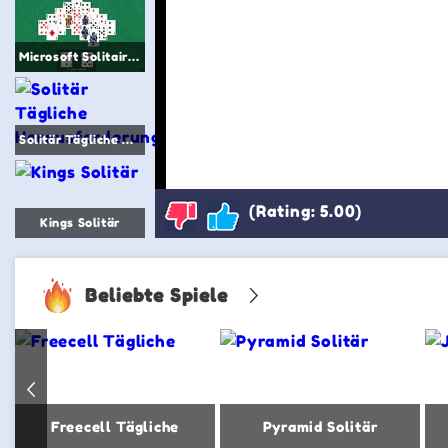
Microsoft Solitaire Collection
Solitär Tägliche Herausforderung
(Rating: 5.00)
Kings Solitär
Beliebte Spiele
Freecell Tägliche
Pyramid Solitär