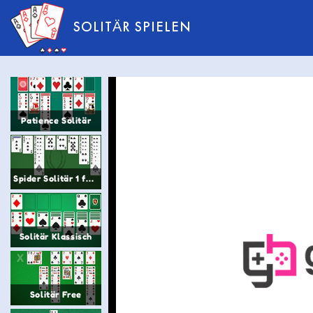
SOLITÄR SPIELEN
Patience Solitär
Spider Solitär 1 farbe
Solitär Klassisch
Solitär Free