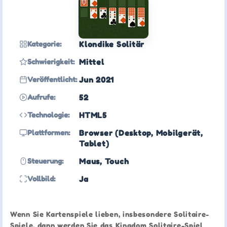
Kategorie:
Klondike Solitär
Schwierigkeit:
Mittel
Veröffentlicht:
Jun 2021
Aufrufe:
52
Technologie:
HTML5
Plattformen:
Browser (Desktop, Mobilgerät,
Tablet)
Steuerung:
Maus, Touch
Vollbild:
Ja
Wenn Sie Kartenspiele lieben, insbesondere Solitaire-
Spiele, dann werden Sie das Kingdom Solitaire-Spiel